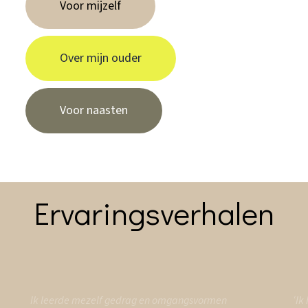
Voor mijzelf
Over mijn ouder
Voor naasten
Ervaringsverhalen
Ik leerde mezelf gedrag en omgangsvormen
‘Ik