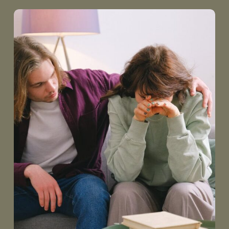
Daily
anti-
aging
cream