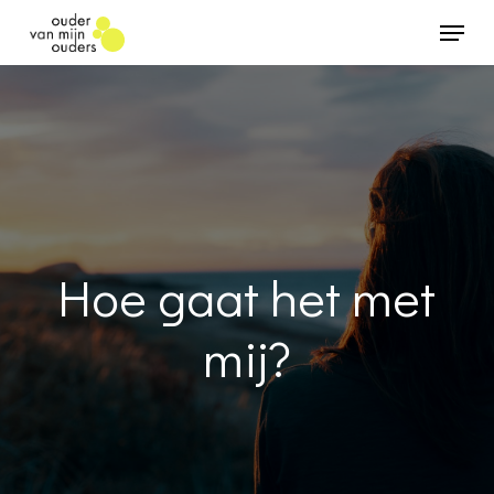
Skip
Menu
to
main
content
Hoe gaat het met
mij?