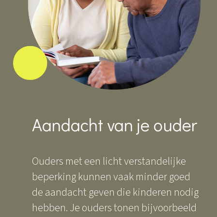
moeder gehad, maar ik
voel mij wel
verantwoordelijk voor
haar, ik wil haar niet
afvallen en haar wel in
haar waarde laten.
Aandacht van je ouder
Ouders met een licht verstandelijke
beperking kunnen vaak minder goed
de aandacht geven die kinderen nodig
hebben. Je ouders tonen bijvoorbeeld